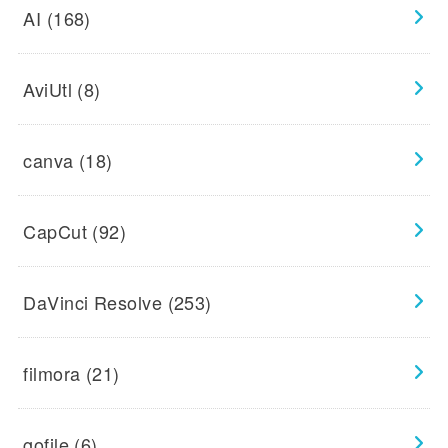
AI
(168)
AviUtl
(8)
canva
(18)
CapCut
(92)
DaVinci Resolve
(253)
filmora
(21)
gofile
(6)