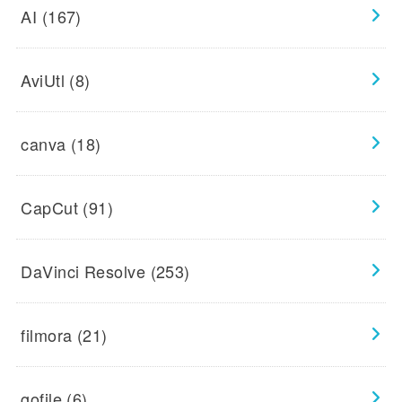
AI
(167)
AviUtl
(8)
canva
(18)
CapCut
(91)
DaVinci Resolve
(253)
filmora
(21)
gofile
(6)