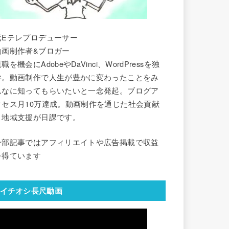
元Eテレプロデューサー
動画制作者&ブロガー
職を機会にAdobeやDaVinci、WordPressを独
学。動画制作で人生が豊かに変わったことをみ
んなに知ってもらいたいと一念発起。ブログア
クセス月10万達成。動画制作を通じた社会貢献
と地域支援が日課です。
一部記事ではアフィリエイトや広告掲載で収益
を得ています
イチオシ長尺動画