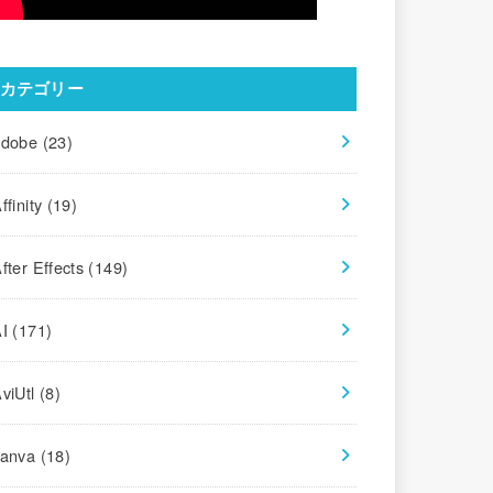
カテゴリー
adobe
(23)
ffinity
(19)
fter Effects
(149)
AI
(171)
viUtl
(8)
canva
(18)