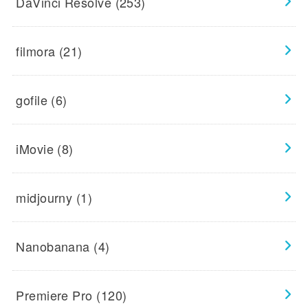
DaVinci Resolve
(253)
filmora
(21)
gofile
(6)
iMovie
(8)
midjourny
(1)
Nanobanana
(4)
Premiere Pro
(120)