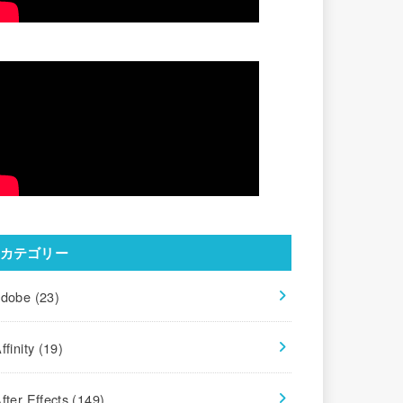
カテゴリー
adobe
(23)
ffinity
(19)
fter Effects
(149)