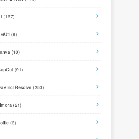
AI
(167)
viUtl
(8)
canva
(18)
CapCut
(91)
aVinci Resolve
(253)
ilmora
(21)
ofile
(6)