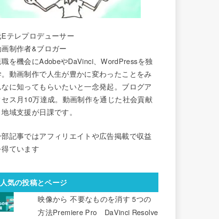
元Eテレプロデューサー
動画制作者&ブロガー
職を機会にAdobeやDaVinci、WordPressを独
学。動画制作で人生が豊かに変わったことをみ
んなに知ってもらいたいと一念発起。ブログア
クセス月10万達成。動画制作を通じた社会貢献
と地域支援が日課です。
一部記事ではアフィリエイトや広告掲載で収益
を得ています
人気の投稿とページ
映像から 不要なものを消す 5つの
方法Premiere Pro DaVinci Resolve