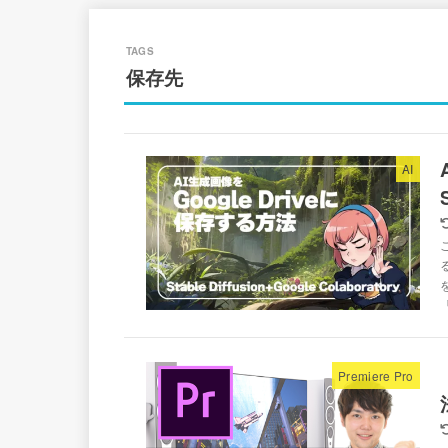
保存先
AI
「
Premiere Pro