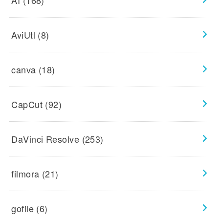
AI
(168)
AviUtl
(8)
canva
(18)
CapCut
(92)
DaVinci Resolve
(253)
filmora
(21)
gofile
(6)