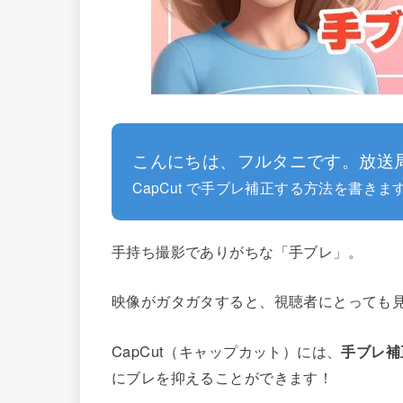
こんにちは、フルタニです。放送
CapCut で手ブレ補正する方法を書きま
手持ち撮影でありがちな「手ブレ」。
映像がガタガタすると、視聴者にとっても
CapCut（キャップカット）には、
手ブレ補
にブレを抑えることができます！