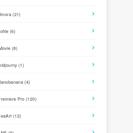
ilmora
(21)
ofile
(6)
iMovie
(8)
midjourny
(1)
Nanobanana
(4)
Premiere Pro
(120)
SeaArt
(12)
SNS
(9)