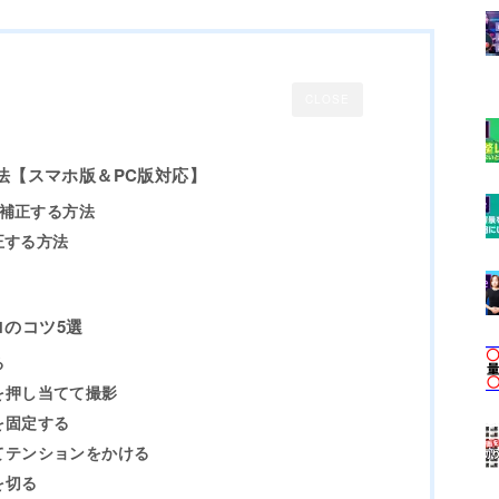
CLOSE
方法【スマホ版＆PC版対応】
ブレ補正する方法
補正する方法
ロのコツ5選
る
を押し当てて撮影
を固定する
てテンションをかける
を切る