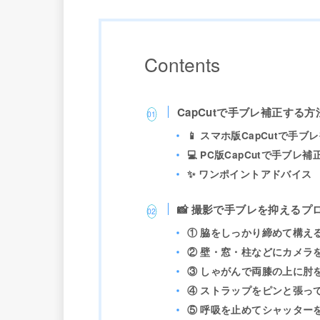
Contents
CapCutで手ブレ補正する
📱 スマホ版CapCutで手
💻 PC版CapCutで手ブレ
✨ ワンポイントアドバイス
📸 撮影で手ブレを抑えるプ
① 脇をしっかり締めて構え
② 壁・窓・柱などにカメラ
③ しゃがんで両膝の上に肘
④ ストラップをピンと張っ
⑤ 呼吸を止めてシャッター