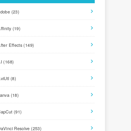
adobe
(23)
ffinity
(19)
fter Effects
(149)
AI
(168)
viUtl
(8)
canva
(18)
CapCut
(91)
aVinci Resolve
(253)