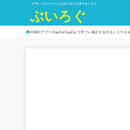
【PR】このブログには広告を含む記事があります。
ぶいろぐ
HOME
アプリ
CapCut
CapCut で手ブレ補正する方法｜スマ