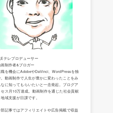
元Eテレプロデューサー
動画制作者&ブロガー
職を機会にAdobeやDaVinci、WordPressを独
学。動画制作で人生が豊かに変わったことをみ
んなに知ってもらいたいと一念発起。ブログア
クセス月10万達成。動画制作を通じた社会貢献
と地域支援が日課です。
一部記事ではアフィリエイトや広告掲載で収益