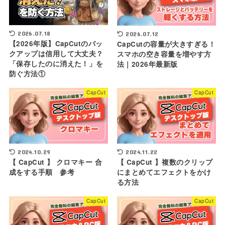
2026.07.18
2026.07.12
【2026年版】CapCutのバッ
CapCutの容量が大きすぎる！
クアップは信用して大丈夫？
スマホの空き容量を増やす方
「保存したのに消えた！」を
法｜2026年最新版
防ぐ方法①
CapCut
CapCut
2024.10.29
2024.11.22
【 CapCut 】 クロマキー 合
【 CapCut 】複数のクリップ
成をする手順 参考
にまとめてエフェクトをかけ
る方法
CapCut
CapCut