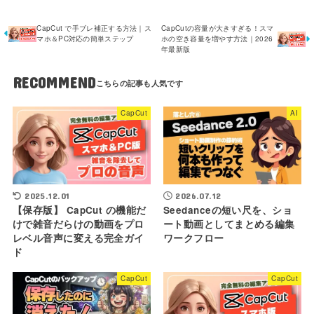
CapCut で手ブレ補正する方法｜ス
CapCutの容量が大きすぎる！スマ
マホ＆PC対応の簡単ステップ
ホの空き容量を増やす方法｜2026
年最新版
RECOMMEND
CapCut
AI
2025.12.01
2026.07.12
【保存版】 CapCut の機能だ
Seedanceの短い尺を、ショ
けで雑音だらけの動画をプロ
ート動画としてまとめる編集
レベル音声に変える完全ガイ
ワークフロー
ド
CapCut
CapCut