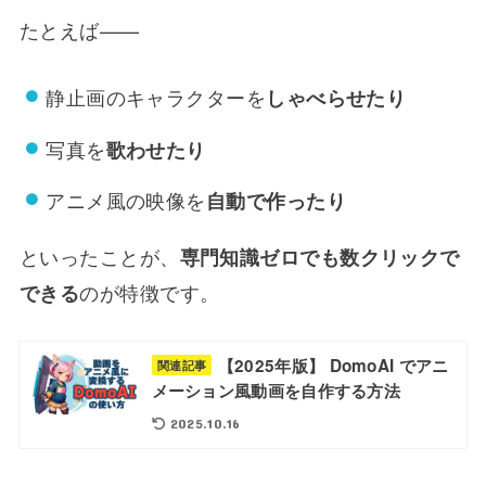
たとえば——
静止画のキャラクターを
しゃべらせたり
写真を
歌わせたり
アニメ風の映像を
自動で作ったり
といったことが、
専門知識ゼロでも数クリックで
のが特徴です。
できる
【2025年版】 DomoAI でアニ
関連記事
メーション風動画を自作する方法
2025.10.16