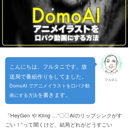
こんにちは、フルタニです。放
送局で番組作りをしてました。
フルタニ
DomoAI でアニメイラストを口パク動
を書きます。
画にする方法
「HeyGen や Kling …“〇〇AIのリップシンクがす
ごい！”って聞くけど、結局どれがどうすごい