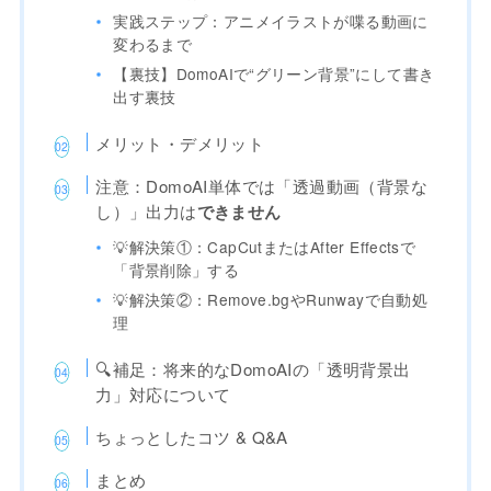
実践ステップ：アニメイラストが喋る動画に
変わるまで
【裏技】DomoAIで“グリーン背景”にして書き
出す裏技
メリット・デメリット
注意：DomoAI単体では「透過動画（背景な
し）」出力は
できません
💡解決策①：CapCutまたはAfter Effectsで
「背景削除」する
💡解決策②：Remove.bgやRunwayで自動処
理
🔍補足：将来的なDomoAIの「透明背景出
力」対応について
ちょっとしたコツ & Q&A
まとめ