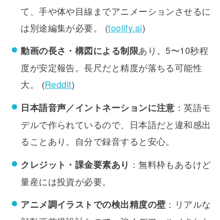
て、手や体や目線までアニメーションさせるに
は別途編集が必要。 (
toolify.ai
)
あり。5〜10秒程
動画の長さ・構図による制限
度が安定報告。長尺だと精度が落ちる可能性
大。 (
Reddit
)
：英語モ
日本語音声／イントネーションに注意
デルで作られているので、日本語だと違和感出
ることあり。自分で録音すると安心。
：無料枠もあるけど
クレジット・課金要素あり
量産には投資が必要。
：リアルな
アニメ調イラストでの検出精度の壁