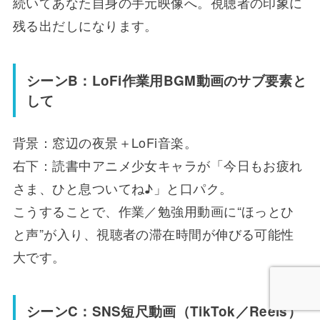
続いてあなた自身の手元映像へ。視聴者の印象に
残る出だしになります。
シーンB：LoFi作業用BGM動画のサブ要素と
して
背景：窓辺の夜景＋LoFi音楽。
右下：読書中アニメ少女キャラが「今日もお疲れ
さま、ひと息ついてね♪」と口パク。
こうすることで、作業／勉強用動画に“ほっとひ
と声”が入り、視聴者の滞在時間が伸びる可能性
大です。
シーンC：SNS短尺動画（TikTok／Reels）