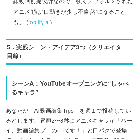
顔動画前提設計なので、強くデフォルメされた
アニメ顔は“口動きが少し不自然”になること
も。 (
toolify.ai
)
5．実践シーン・アイデア3つ（クリエイター
目線）
シーンA：YouTubeオープニングに“しゃべ
るキャラ”
あなたが「AI動画編集Tips」を週１で投稿してい
るとします。冒頭2〜3秒にアニメキャラが「ハー
イ、動画編集プロの○○です！」と口パクで登場。