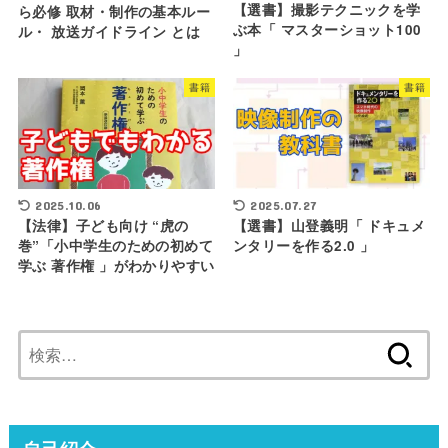
【選書】撮影テクニックを学
ら必修 取材・制作の基本ルー
ぶ本「 マスターショット100
ル・ 放送ガイドライン とは
」
書籍
書籍
2025.10.06
2025.07.27
【法律】子ども向け “虎の
【選書】山登義明「 ドキュメ
巻”「小中学生のための初めて
ンタリーを作る2.0 」
学ぶ 著作権 」がわかりやすい
検
索: