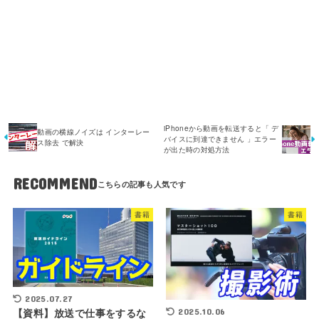
iPhoneから動画を転送すると「 デ
動画の横線ノイズは インターレー
バイスに到達できません 」エラー
ス除去 で解決
が出た時の対処方法
RECOMMEND
書籍
書籍
2025.07.27
2025.10.06
【資料】放送で仕事をするな