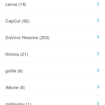
canva
(18)
CapCut
(92)
DaVinci Resolve
(253)
filmora
(21)
gofile
(6)
iMovie
(8)
midjourny
(1)