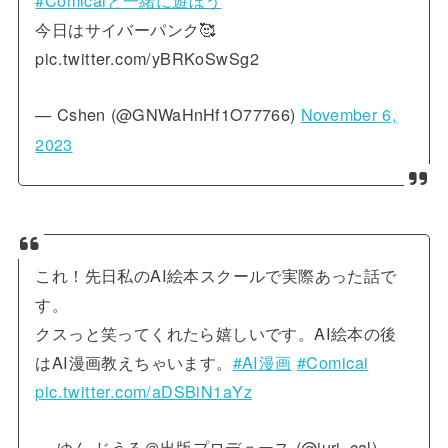
今日はサイバーパンク🥰
pic.twitter.com/yBRKoSwSg2
— Cshen (@GNWaHnHf1O77766)
November 6,
2023
これ！先日私のAI絵本スクールで実際あった話で
す。
クスっと笑ってくれたら嬉しいです。AI絵本の後
はAI漫画教えちゃいます。
#AI漫画
#Comicai
pic.twitter.com/aDSBiN1aYz
— ゆん じうる＠出版プロデュース (@juri_cal)