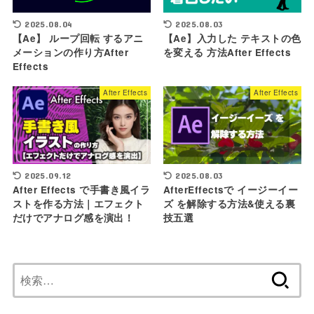
2025.08.03
2025.08.04
【Ae】入力した テキストの色
【Ae】 ループ回転 するアニ
を変える 方法After Effects
メーションの作り方After
Effects
After Effects
After Effects
2025.09.12
2025.08.03
After Effects で手書き風イラ
AfterEffectsで イージーイー
ストを作る方法｜エフェクト
ズ を解除する方法&使える裏
だけでアナログ感を演出！
技五選
検
索: