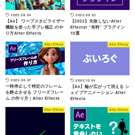
2025.08.04
2025.08.03
【Ae】 ワープスタビライザー
【2022】失敗しないAfter
機能を使った手ブレ補正 のや
Effectst “有料” プラグイン
り方After Effects
10選
After Effects
After Effects
2025.08.07
2022.10.04
一時停止して特定のフレーム
【Ae】輪が広がって消える シ
を静止させる フリーズフレー
ェイプアニメーション After
ム の作り方 | After Effects
Effects
After Effects
After Effects