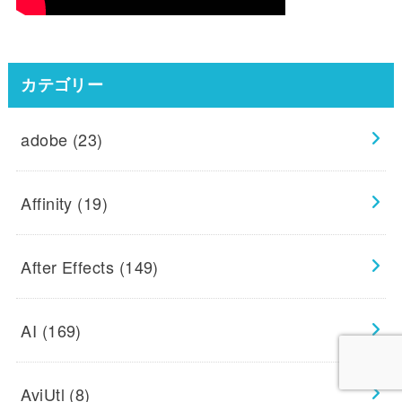
カテゴリー
adobe
(23)
Affinity
(19)
After Effects
(149)
AI
(169)
AviUtl
(8)