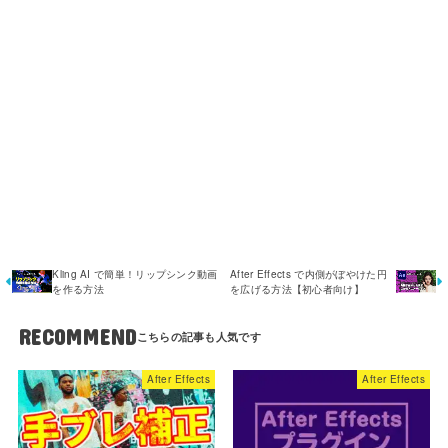
Kling AI で簡単！リップシンク動画
After Effects で内側がぼやけた円
を作る方法
を広げる方法【初心者向け】
RECOMMEND
After Effects
After Effects