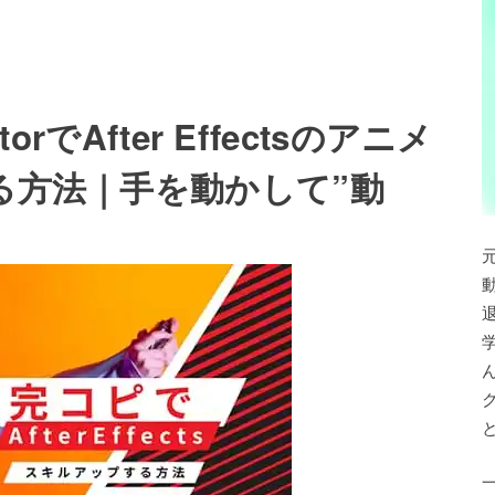
orでAfter Effectsのアニメ
る方法｜手を動かして”動
退