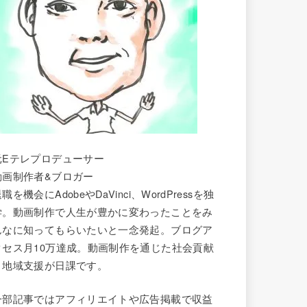
元Eテレプロデューサー
動画制作者&ブロガー
職を機会にAdobeやDaVinci、WordPressを独
学。動画制作で人生が豊かに変わったことをみ
んなに知ってもらいたいと一念発起。ブログア
クセス月10万達成。動画制作を通じた社会貢献
と地域支援が日課です。
一部記事ではアフィリエイトや広告掲載で収益