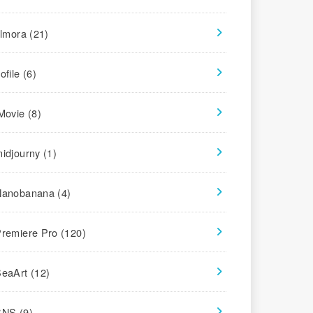
ilmora
(21)
ofile
(6)
iMovie
(8)
midjourny
(1)
Nanobanana
(4)
Premiere Pro
(120)
SeaArt
(12)
SNS
(9)