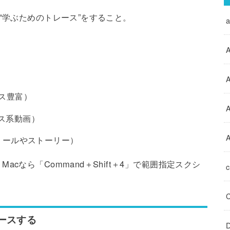
“学ぶためのトレース”をすること。
A
A
クス豊富）
クス系動画）
A
（リールやストーリー）
cなら「Command＋Shift＋4」で範囲指定スクシ
レースする
D