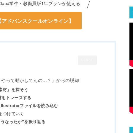
ve Cloud学生・教職員版1年プランが使える
ら【アドバンスクールオンライン】
CLOSE
うやって動かしてんの…？」からの脱却
素材」を探そう
で素材をトレースする
にIllustratorファイルを読み込む
をつけていく
そうなったか”を振り返る