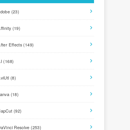
adobe
(23)
ffinity
(19)
fter Effects
(149)
AI
(168)
viUtl
(8)
canva
(18)
CapCut
(92)
aVinci Resolve
(253)