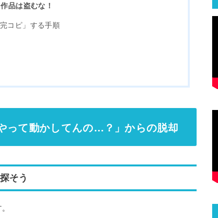
も作品は盗むな！
「完コピ」する手順
やって動かしてんの…？」からの脱却
を探そう
す。