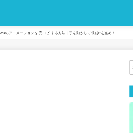
ter Effectsのアニメーションを 完コピ する方法｜手を動かして”動き”を盗め！