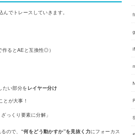
に取り込んでトレースしていきます。
f
g
pxで作るとAEと互換性◎）
ス
したい部分を
レイヤー分け
ことが大事！
、ざっくり要素に分解」
れるので、
“何をどう動かすか”を見抜く力
にフォーカス