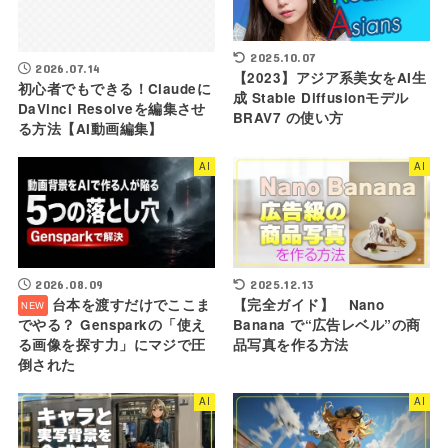
2025.10.07
2026.07.14
【2023】アジア系美女をAI生
初心者でもできる！Claudeに
成 Stable Diffusionモデル
DaVinci Resolveを編集させ
BRAV7 の使い方
る方法【AI動画編集】
AI
AI
2026.08.09
2025.12.13
台本を渡すだけでここま
【完全ガイド】 Nano
でやる？ Gensparkの「使え
Banana で“広告レベル”の商
る画像を探す力」にマジで圧
品写真を作る方法
倒された
AI
AI