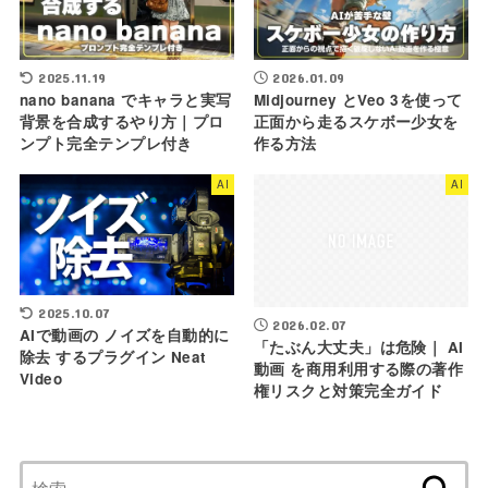
2025.11.19
2026.01.09
nano banana でキャラと実写
Midjourney とVeo 3を使って
背景を合成するやり方｜プロ
正面から走るスケボー少女を
ンプト完全テンプレ付き
作る方法
AI
AI
2025.10.07
2026.02.07
AIで動画の ノイズを自動的に
「たぶん大丈夫」は危険｜ AI
除去 するプラグイン Neat
動画 を商用利用する際の著作
Video
権リスクと対策完全ガイド
検