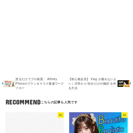
塗るだけでプロ画質： Affinity
【初心者必見】 Vlog が撮れない人
Photoのブラシ＆マスク最速ワーク
へ｜日常から“自分だけの物語”を作
フロー
る方法
RECOMMEND
AI
AI