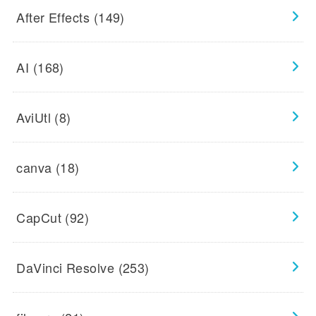
After Effects
(149)
AI
(168)
AviUtl
(8)
canva
(18)
CapCut
(92)
DaVinci Resolve
(253)