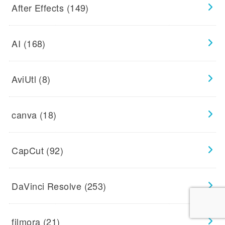
After Effects
(149)
AI
(168)
AviUtl
(8)
canva
(18)
CapCut
(92)
DaVinci Resolve
(253)
filmora
(21)