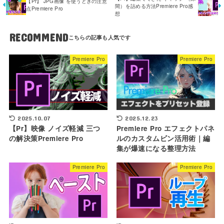
【Pr】 JPG画像 を使うときの注意
間）を詰める方法Premiere Pro感
点Premiere Pro
想
RECOMMEND
Premiere Pro
Premiere Pro
2025.10.07
2025.12.23
【Pr】映像 ノイズ軽減 三つ
Premiere Pro エフェクトパネ
の解決策Premiere Pro
ルのカスタムビン活用術｜編
集が爆速になる整理方法
Premiere Pro
Premiere Pro