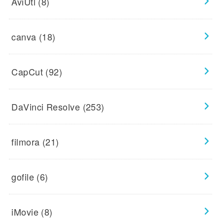
AviUtl
(8)
canva
(18)
CapCut
(92)
DaVinci Resolve
(253)
filmora
(21)
gofile
(6)
iMovie
(8)