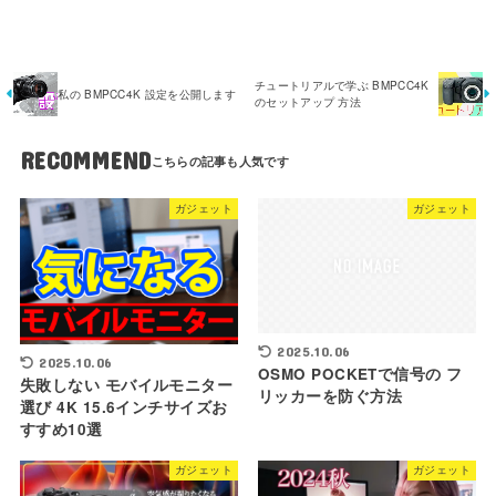
チュートリアルで学ぶ BMPCC4K
私の BMPCC4K 設定を公開します
のセットアップ 方法
RECOMMEND
ガジェット
ガジェット
2025.10.06
2025.10.06
OSMO POCKETで信号の フ
失敗しない モバイルモニター
リッカーを防ぐ方法
選び 4K 15.6インチサイズお
すすめ10選
ガジェット
ガジェット