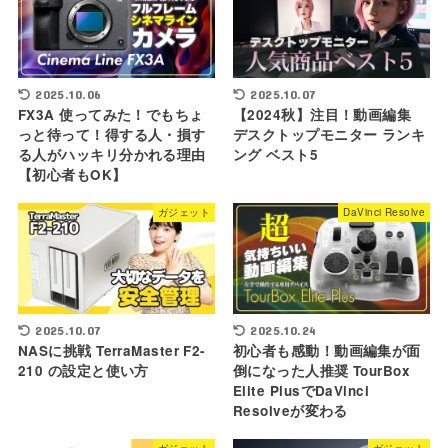
2025.10.06
2025.10.07
FX3A 使ってみた！でもちょ
【2024秋】注目！動画編集
っと待って！得する人・損す
デスクトップモニター ランキ
る人がハッキリ分かれる理由
ング ベスト5
【初心者もOK】
ガジェット
DaVinci Resolve
2025.10.07
2025.10.24
NASに挑戦 TerraMaster F2-
初心者も感動！動画編集が面
210 の設定と使い方
倒になった人推奨 TourBox
Elite PlusでDaVinci
Resolveが変わる