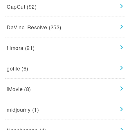
CapCut
(92)
DaVinci Resolve
(253)
filmora
(21)
gofile
(6)
iMovie
(8)
midjourny
(1)
Nanobanana
(4)