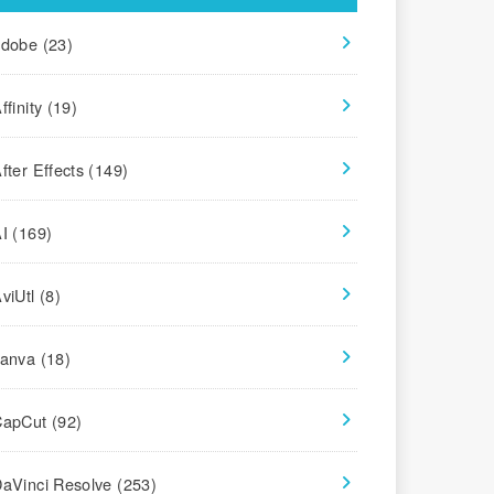
adobe
(23)
ffinity
(19)
fter Effects
(149)
AI
(169)
viUtl
(8)
canva
(18)
CapCut
(92)
aVinci Resolve
(253)