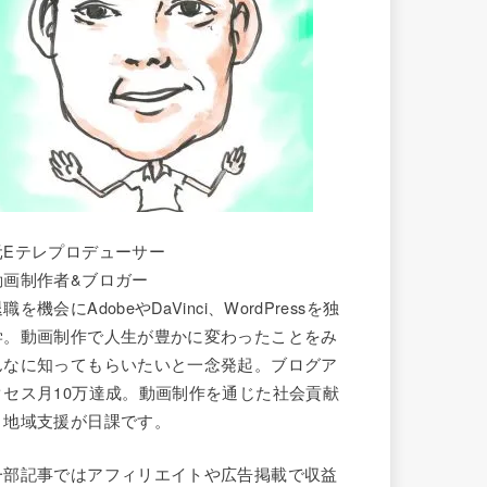
元Eテレプロデューサー
動画制作者&ブロガー
職を機会にAdobeやDaVinci、WordPressを独
学。動画制作で人生が豊かに変わったことをみ
んなに知ってもらいたいと一念発起。ブログア
クセス月10万達成。動画制作を通じた社会貢献
と地域支援が日課です。
一部記事ではアフィリエイトや広告掲載で収益