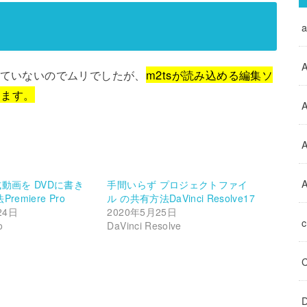
A
が対応していないのでムリでしたが、
m2tsが読み込める編集ソ
きます。
A
A
式動画を DVDに書き
手間いらず プロジェクトファイ
remiere Pro
ル の共有方法DaVinci Resolve17
24日
2020年5月25日
o
DaVinci Resolve
D