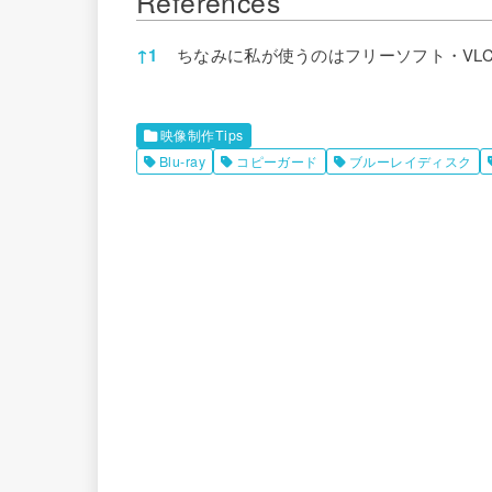
References
References
↑
1
ちなみに私が使うのはフリーソフト・VL
映像制作Tips
Blu-ray
コピーガード
ブルーレイディスク