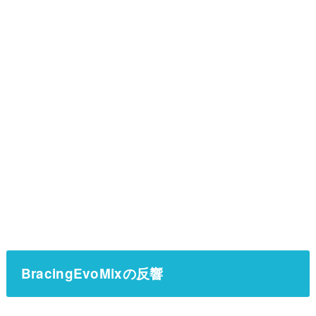
BracingEvoMixの反響