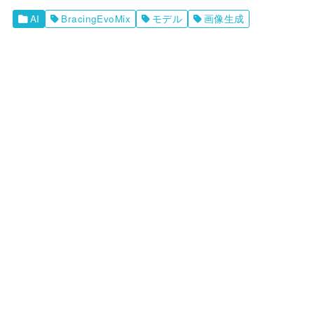
AI
BracingEvoMix
モデル
画像生成