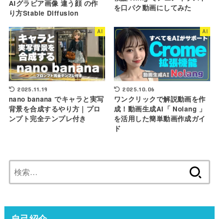
AIグラビア画像 違う顔 の作
を口パク動画にしてみた
り方Stable Diffusion
AI
AI
2025.11.19
2025.10.06
nano banana でキャラと実写
ワンクリックで解説動画を作
背景を合成するやり方｜プロ
成！動画生成AI「 Nolang 」
ンプト完全テンプレ付き
を活用した簡単動画作成ガイ
ド
検
索:
自己紹介