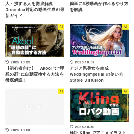
人・損する人を徹底解説｜
簡単に5秒動画が作れるやり方
Dreamina対応の動画生成AI最
を解説
新ガイド
AI
AI
2025.10.22
2025.10.07
【初心者向け】 Akool で“理
アジア系美女を生成
想の顔”に自動変換する方法を
WeddingImperial の使い方
徹底解説！
Stable Diffusion
AI
AI
2025.10.30
2025.10.08
検証 Kling でアニメイラスト