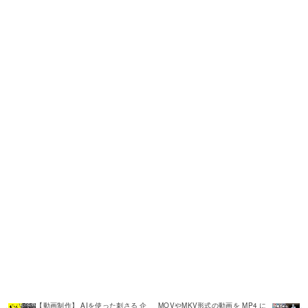
【動画制作】 AIを使った刺さる 企
MOVやMKV形式の動画を MP4 に