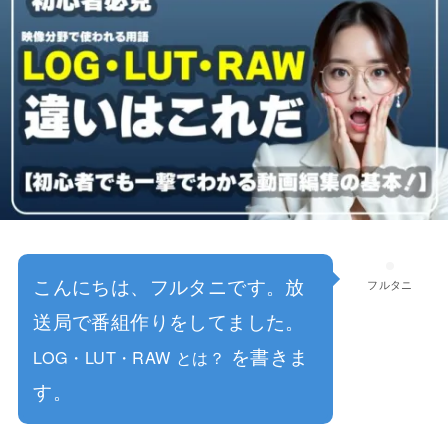
こんにちは、フルタニです。放
フルタニ
送局で番組作りをしてました。
を書きま
LOG・LUT・RAW とは？
す。