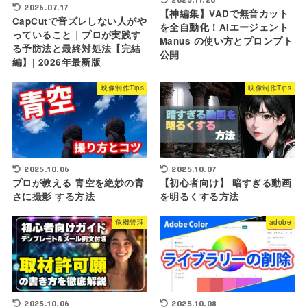
2026.07.17
【神編集】VADで無音カット
CapCutで音ズレしない人がや
を全自動化！AIエージェント
っていること｜プロが実践す
Manus の使い方とプロンプト
る予防法と最終対処法【完結
公開
編】| 2026年最新版
映像制作Tips
映像制作Tips
2025.10.07
2025.10.06
【初心者向け】 暗すぎる動画
プロが教える 青空を絶妙の青
を明るくする方法
さに撮影 する方法
危機管理
adobe
2025.10.06
2025.10.08