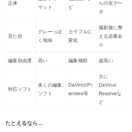
正体
らの生デー
マット
ピ
タ
撮影後に整
グレーっぽ
カラフルに
見た目
える必要あ
く地味
変化
り
編集自由度
高い
編集補助
超高い
主に
多くの編集
DaVinci/Pr
DaVinci
対応ソフト
ソフト
emiere等
Resolveな
ど
たとえるなら…