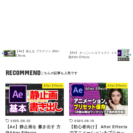
【Ae】使える プラグイン After
【Ae】 かっこいいエフェクト １０
Effects
選After Effects
RECOMMEND
After Effects
After Effects
2025.08.10
2025.08.03
【初心者向け】 After Effects
【Ae】静止画を 書き出す 方
でアニメーションをプリセッ
法After Effects