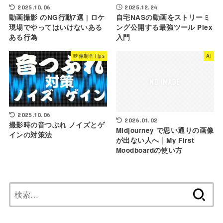
2025.10.06
2025.12.24
動画撮影 のNG行動7選 | ロケ
自宅NASの動画をストリーミ
現場でやってはいけないある
ング公開する最強ツール Plex
ある行為
入門
映像制作Tips
AI
2025.10.06
2026.01.02
撮影時の音つぶれ ノイズとゲ
Midjourney で思い通りの画像
インの対策法
が出ない人へ｜My First
Moodboardの使い方
検
索: