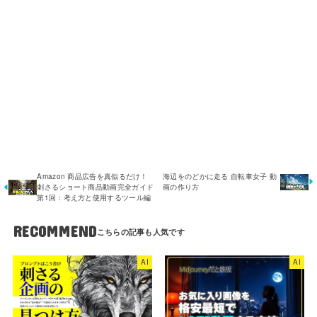
Amazon 商品広告を真似るだけ！
海辺をのどかに走る 自転車女子 動
刺さるショート商品動画完全ガイド
画の作り方
第1回：考え方と使用するツール編
RECOMMEND
AI
AI