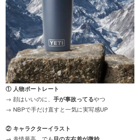
① 人物ポートレート
→ 顔はいいのに、
やつ
手が事故ってる
→ NBPで手だけ直すと一気に実写感UP
② キャラクターイラスト
→ 表情最高、でも
目の左右差が微妙