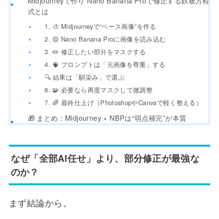
Midjourneyで作り Nano Banana Proで修正する鉄板方程
式とは
1. 🎨 Midjourneyで“ベース画像”を作る
2. 🟡 Nano Banana Proに画像を読み込む
3. ✏️ 修正したい部分をマスクする
4. 🧠 プロンプトは「元画像を尊重」する
🔍 結果は「馴染み」で選ぶ
6. 🧩 必要なら再度マスクして微調整
7. 🌈 最終仕上げ（PhotoshopやCanvaで軽く整える）
🎁 まとめ：Midjourney × NBPは“弱点補完”が本質
なぜ「全部AI任せ」より、部分修正が最強な
のか？
まず結論から。