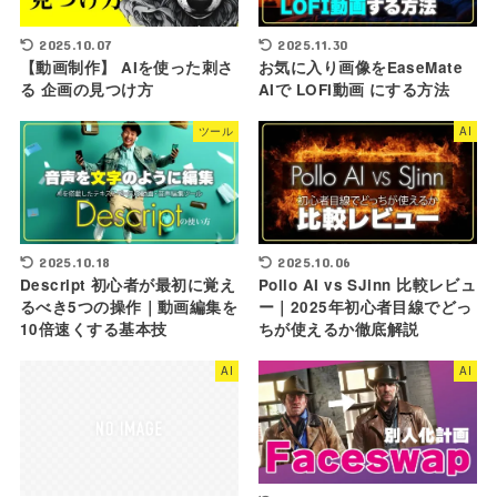
2025.10.07
2025.11.30
【動画制作】 AIを使った刺さ
お気に入り画像をEaseMate
る 企画の見つけ方
AIで LOFI動画 にする方法
ツール
AI
2025.10.18
2025.10.06
Descript 初心者が最初に覚え
Pollo AI vs SJinn 比較レビュ
るべき5つの操作｜動画編集を
ー｜2025年初心者目線でどっ
10倍速くする基本技
ちが使えるか徹底解説
AI
AI