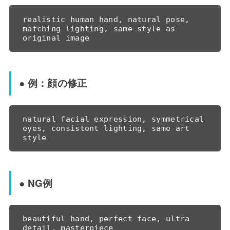
realistic human hand, natural pose, 
matching lighting, same style as 
● 例：顔の修正
natural facial expression, symmetrical 
eyes, consistent lighting, same art 
● NG例
beautiful hand, perfect face, ultra 