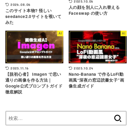
2025.10.06
2026.08.06
人の顔を別人に入れ替える
このサイト本物? 怪しい
Faceswap の使い方
seedance2.0サイトを覗いて
みた
AI
AI
2025.11.16
2025.10.24
【脱初心者】 Imagen で思い
Nano-Banana で作るLoFi動
通りの画像を作る方法｜
画風“深夜の窓辺読書女子”画
Google公式プロンプトガイド
像生成ガイド
徹底解説
検
索: