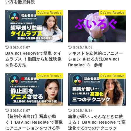
い方を徹底解説
DaVinci Resolve
DaVinci Resolve
2025.10.06
2025.08.07
テキストを立体的にアニメー
DaVinci Resolveで簡単 タイ
ション させる方法DaVinci
ムラプス ！動画から加速映像
Resolve18 参考
を作る方法
DaVinci Resolve
DaVinci Resolve
2025.08.07
2025.10.24
【超初心者向け】写真が動
編集が遅い…そんなときに使
く！ DaVinci Resolve で画像
える！ DaVinci Resolve で高
にアニメーションをつける手
速化する3つのテクニック