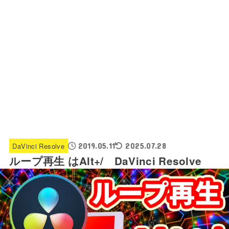
DaVinci Resolve
2019.05.11
2025.07.28
ループ再生 はAlt+/ DaVinci Resolve