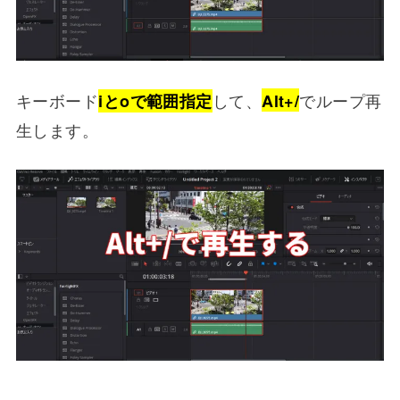
キーボード
して、
でループ再
iとoで範囲指定
Alt+/
生します。