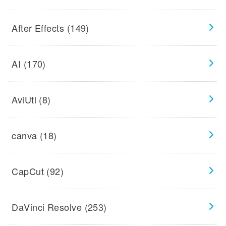
After Effects
(149)
AI
(170)
AviUtl
(8)
canva
(18)
CapCut
(92)
DaVinci Resolve
(253)