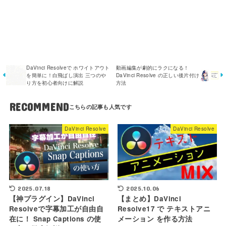
DaVinci Resolveで ホワイトアウト
動画編集が劇的にラクになる！
を簡単に！白飛ばし演出 三つのや
DaVinci Resolve の正しい後片付け
り方を初心者向けに解説
方法
RECOMMEND
DaVinci Resolve
DaVinci Resolve
2025.07.18
2025.10.06
【神プラグイン】DaVinci
【まとめ】DaVinci
Resolveで字幕加工が自由自
Resolve17 で テキストアニ
在に！ Snap Captions の使
メーション を作る方法