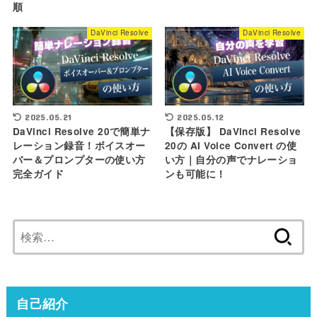
順
DaVinci Resolve
DaVinci Resolve
2025.05.21
2025.05.12
DaVinci Resolve 20で簡単ナ
【保存版】 DaVinci Resolve
レーション録音！ボイスオー
20の AI Voice Convert の使
バー＆プロンプターの使い方
い方｜自分の声でナレーショ
完全ガイド
ンも可能に！
検
索:
自己紹介