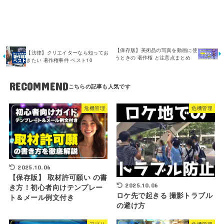
【保存版】美術品の写真を動画に使
【法律】クリエイターなら知ってお
うときの 著作権 と注意点まとめ
きたい 著作権事件 ベスト10
RECOMMEND
危機管理
危機管理
2025.10.06
【保存版】 取材許可願い の書
2025.10.06
き方！初心者向けテンプレー
ロケ先で起きる 撮影トラブル
ト＆メール例文付き
の避け方