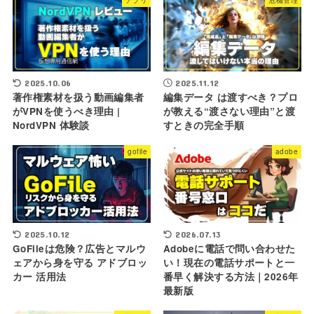
アプリ
危機管理
2025.10.06
2025.11.12
著作権素材を扱う動画編集者
編集データ は渡すべき？プロ
がVPNを使うべき理由 |
が教える“渡さない理由”と渡
NordVPN 体験談
すときの完全手順
gofile
adobe
2025.10.12
2026.07.13
GoFileは危険？広告とマルウ
Adobeに電話で問い合わせた
ェアから身を守る アドブロッ
い！現在の電話サポートと一
カー 活用法
番早く解決する方法｜2026年
最新版