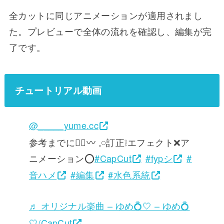
全カットに同じアニメーションが適用されまし
た。プレビューで全体の流れを確認し、編集が完
了です。
チュートリアル動画
@_____yume.cc
参考までに👍🏻〰︎ 𓈒𓏸訂正❕エフェクト❌ア
ニメーション⭕️
#CapCut
#fypシ
#
音ハメ
#編集
#水色系統
♬ オリジナル楽曲 – ゆめ💍🤍 – ゆめ💍
🤍/CapCut