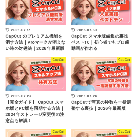
2026.07.13
2025.07.30
CapCut のプレミアム機能を
CapCut スマホ版編集の裏技
消す方法｜Proマークが消えな
ベスト10｜初心者でもプロ級
い時の対処法｜2026年最新版
動画が作れる
CapCut
CapCut
2025.07.23
2026.07.24
【完全ガイド】 CapCut スマ
CapCutで写真の秒数を一括調
ホ版とPC版を同期する方法｜
整する裏技｜2026年最新版
2024年ストレージ変更後の注
意点も解説！
CapCut
CapCut