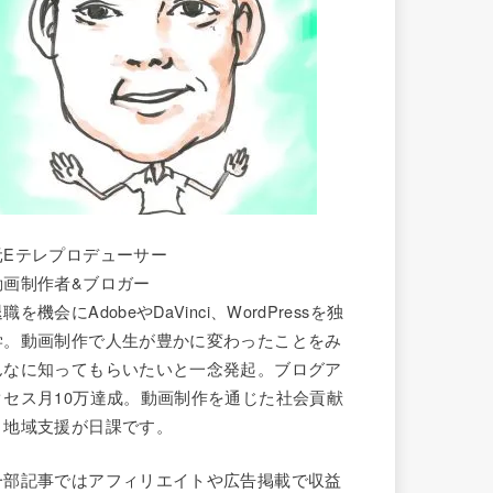
元Eテレプロデューサー
動画制作者&ブロガー
職を機会にAdobeやDaVinci、WordPressを独
学。動画制作で人生が豊かに変わったことをみ
んなに知ってもらいたいと一念発起。ブログア
クセス月10万達成。動画制作を通じた社会貢献
と地域支援が日課です。
一部記事ではアフィリエイトや広告掲載で収益