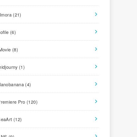
ilmora
(21)
ofile
(6)
iMovie
(8)
midjourny
(1)
Nanobanana
(4)
Premiere Pro
(120)
SeaArt
(12)
SNS
(9)