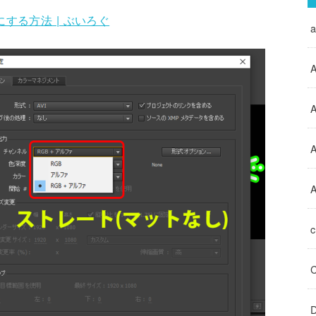
する方法 | ぶいろぐ
A
A
A
D