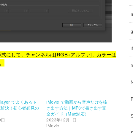
f
g
ime形式にして、チャンネルは[RGB+アルファ]、カラーは
。
 Player でよくあるト
iMovie で動画から音声だけを抜
底解決！初心者必見の
き出す方法｜MP3で書き出す完
全ガイド（Mac対応）
9日
2023年12月1日
品
iMovie