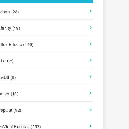
adobe
(23)
ffinity
(19)
fter Effects
(149)
AI
(168)
viUtl
(8)
canva
(18)
CapCut
(92)
aVinci Resolve
(253)