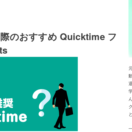
おすすめ Quicktime フ
ts
退