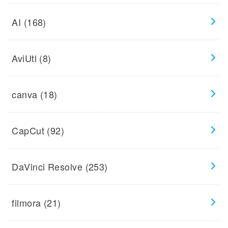
AI
(168)
AviUtl
(8)
canva
(18)
CapCut
(92)
DaVinci Resolve
(253)
filmora
(21)