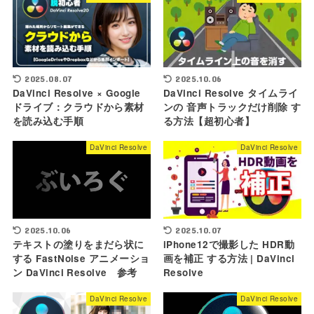
2025.08.07
2025.10.06
DaVinci Resolve × Google
DaVinci Resolve タイムライ
ドライブ：クラウドから素材
ンの 音声トラックだけ削除 す
を読み込む手順
る方法【超初心者】
DaVinci Resolve
DaVinci Resolve
2025.10.07
2025.10.06
iPhone12で撮影した HDR動
テキストの塗りをまだら状に
画を補正 する方法 | DaVinci
する FastNoise アニメーショ
Resolve
ン DaVinci Resolve 参考
DaVinci Resolve
DaVinci Resolve