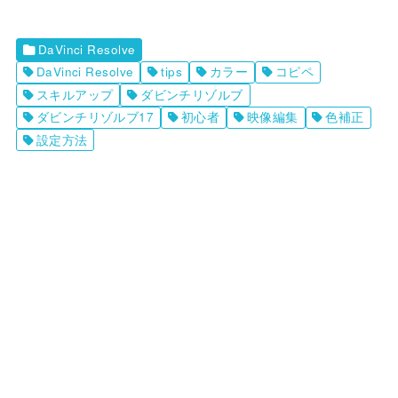
DaVinci Resolve
DaVinci Resolve
tips
カラー
コピペ
スキルアップ
ダビンチリゾルブ
ダビンチリゾルブ17
初心者
映像編集
色補正
設定方法