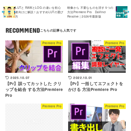
LUTと RAWとLOG の違いを初心
映像から 不要なものを消す 5つの
者向けに解説！おすすめLUTの選び
方法Premiere Pro DaVinci
方
Resolve｜2026年最新版
RECOMMEND
Premiere Pro
Premiere Pro
2025.10.07
2022.10.01
【Pr】誤ってカットした クリ
【Pr】一括してエフェクトを
ップを結合 する方法Premiere
かける 方法Premiere Pro
Pro
Premiere Pro
Premiere Pro