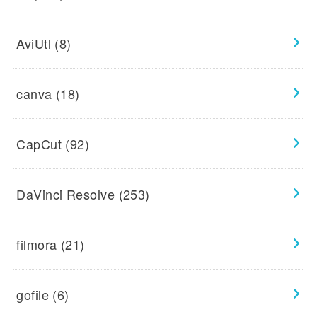
AviUtl
(8)
canva
(18)
CapCut
(92)
DaVinci Resolve
(253)
filmora
(21)
gofile
(6)