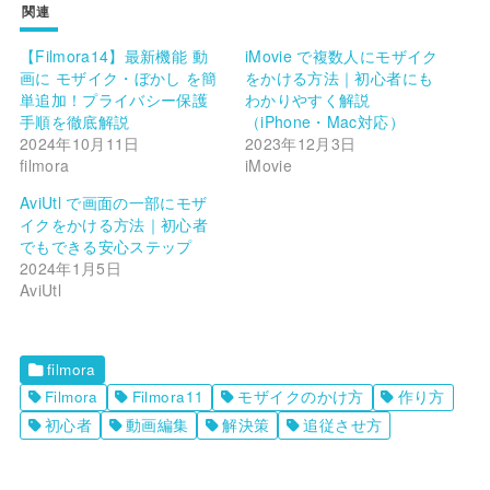
関連
【Filmora14】最新機能 動
iMovie で複数人にモザイク
画に モザイク・ぼかし を簡
をかける方法｜初心者にも
単追加！プライバシー保護
わかりやすく解説
手順を徹底解説
（iPhone・Mac対応）
2024年10月11日
2023年12月3日
filmora
iMovie
AviUtl で画面の一部にモザ
イクをかける方法｜初心者
でもできる安心ステップ
2024年1月5日
AviUtl
filmora
Filmora
Filmora11
モザイクのかけ方
作り方
初心者
動画編集
解決策
追従させ方