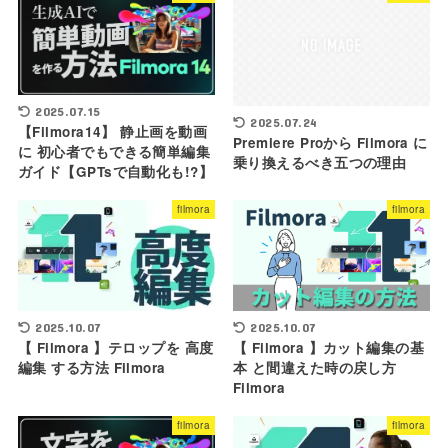
2025.07.15
2025.07.24
【Filmora14】 静止画を動画
Premiere Proから Filmora に
に 初心者でもできる簡単編集
乗り換えるべき五つの理由
ガイド【GPTsで自動化も!?】
filmora
filmora
2025.10.07
2025.10.07
【 Filmora 】テロップを 高度
【 Filmora 】カット編集の基
編集 する方法 Filmora
本 と間違えた時の戻し方
Filmora
filmora
filmora