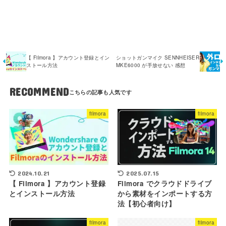
【 Filmora 】アカウント登録とイン
ショットガンマイク SENNHEISER
ストール方法
MKE6000 が手放せない 感想
RECOMMEND
filmora
filmora
2025.07.15
2024.10.21
Filmora でクラウドドライブ
【 Filmora 】アカウント登録
から素材をインポートする方
とインストール方法
法【初心者向け】
filmora
filmora