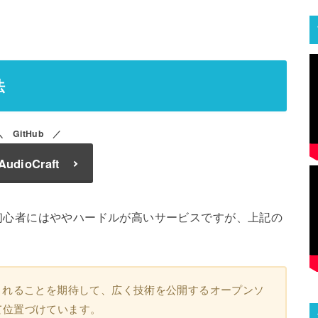
法
GitHub
AudioCraft
は正直初心者にはややハードルが高いサービスですが、上記の
されることを期待して、広く技術を公開するオープンソ
て位置づけています。