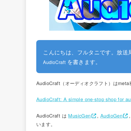
こんにちは、フルタニです。放送
を書きます。
AudioCraft
AudioCraft（オーディオクラフト）はm
AudioCraft: A simple one-stop shop for a
AudioCraft は
MusicGen
,
AudioGen
います。