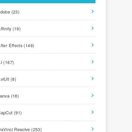
adobe
(23)
ffinity
(19)
fter Effects
(149)
AI
(167)
viUtl
(8)
canva
(18)
CapCut
(91)
aVinci Resolve
(253)