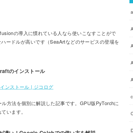
A
iffusionの導入に慣れている人なら使いこなすことがで
ハードルが高いです（SeaArtなどのサービスの登場を
A
raftのインストール
A
のインストール | ジコログ
トール方法を個別に解説した記事です。GPU版PyTorchに
されています。
D
」が凄い！Google Colabでの使い方を解説