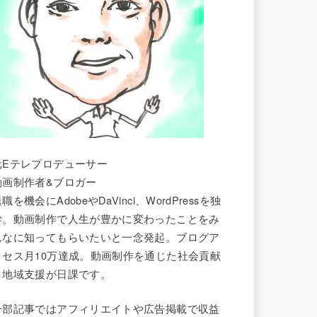
元Eテレプロデューサー
動画制作者&ブロガー
職を機会にAdobeやDaVinci、WordPressを独
学。動画制作で人生が豊かに変わったことをみ
んなに知ってもらいたいと一念発起。ブログア
クセス月10万達成。動画制作を通じた社会貢献
と地域支援が日課です。
一部記事ではアフィリエイトや広告掲載で収益