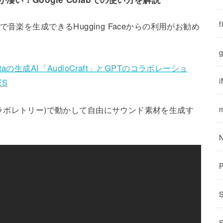
f
音楽を生成できるHugging Faceからの利用がお勧め
g
生成AI「AudioCraft」とGPTのコラボレーショ
ES
olab(コラボレトリー)で動かして自由にサウンド素材を生成す
。