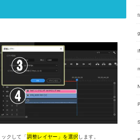
f
g
リックして「
調整レイヤー」を選択
します。