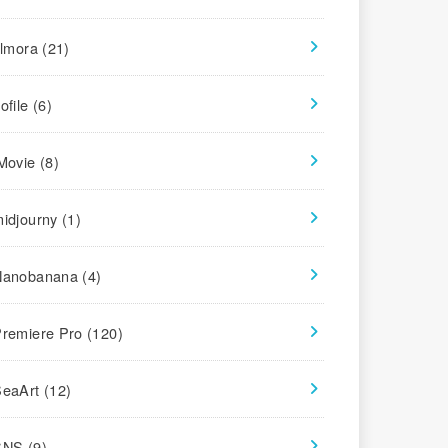
ilmora
(21)
ofile
(6)
iMovie
(8)
midjourny
(1)
Nanobanana
(4)
Premiere Pro
(120)
SeaArt
(12)
SNS
(9)