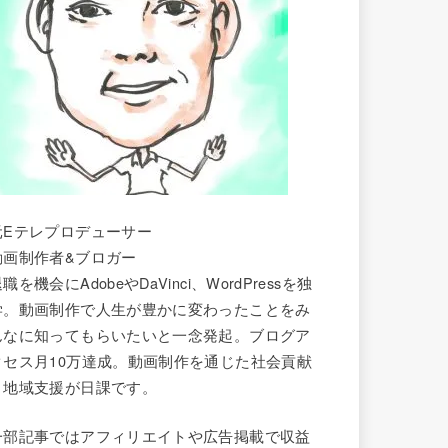
元Eテレプロデューサー
動画制作者&ブロガー
職を機会にAdobeやDaVinci、WordPressを独
学。動画制作で人生が豊かに変わったことをみ
んなに知ってもらいたいと一念発起。ブログア
クセス月10万達成。動画制作を通じた社会貢献
と地域支援が日課です。
一部記事ではアフィリエイトや広告掲載で収益