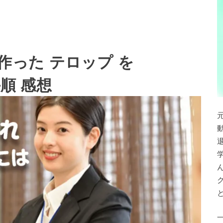
tsで作った テロップ を
手順 感想
退