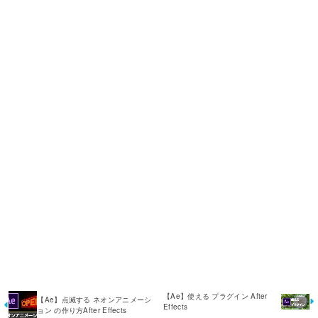
【Ae】使える プラグイン After
【Ae】点滅する ネオンアニメーシ
Effects
ョン の作り方After Effects