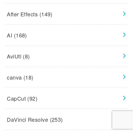
After Effects
(149)
AI
(168)
AviUtl
(8)
canva
(18)
CapCut
(92)
DaVinci Resolve
(253)