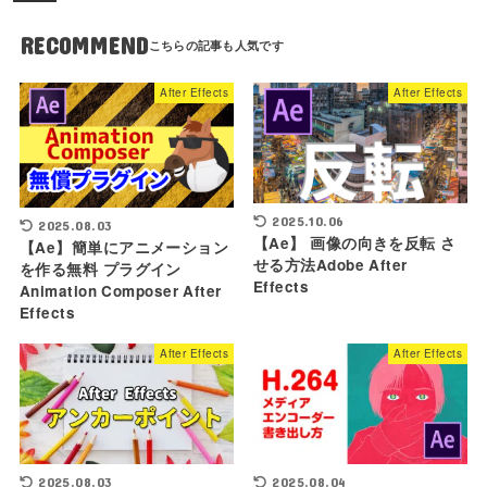
RECOMMEND
After Effects
After Effects
2025.10.06
2025.08.03
【Ae】 画像の向きを反転 さ
【Ae】簡単にアニメーション
せる方法Adobe After
を作る無料 プラグイン
Effects
Animation Composer After
Effects
After Effects
After Effects
2025.08.03
2025.08.04