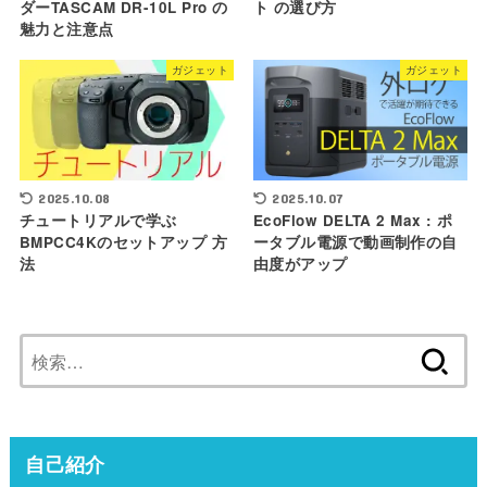
ダーTASCAM DR-10L Pro の
ト の選び方
魅力と注意点
ガジェット
ガジェット
2025.10.07
2025.10.08
EcoFlow DELTA 2 Max : ポ
チュートリアルで学ぶ
ータブル電源で動画制作の自
BMPCC4Kのセットアップ 方
由度がアップ
法
検
索:
自己紹介