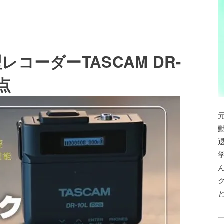
コーダーTASCAM DR-
点
退