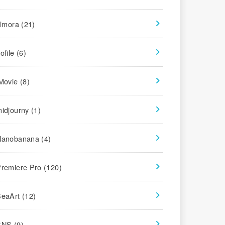
ilmora
(21)
ofile
(6)
iMovie
(8)
midjourny
(1)
Nanobanana
(4)
Premiere Pro
(120)
SeaArt
(12)
SNS
(9)