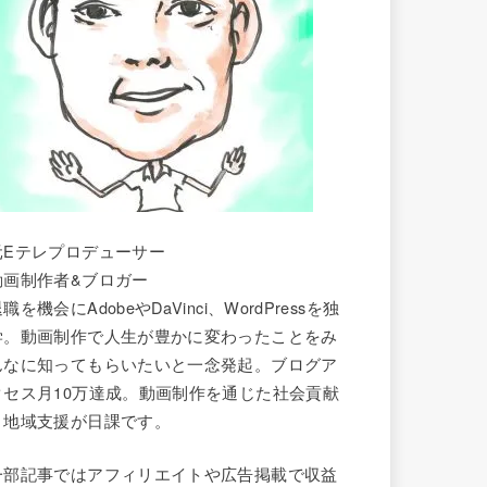
元Eテレプロデューサー
動画制作者&ブロガー
職を機会にAdobeやDaVinci、WordPressを独
学。動画制作で人生が豊かに変わったことをみ
んなに知ってもらいたいと一念発起。ブログア
クセス月10万達成。動画制作を通じた社会貢献
と地域支援が日課です。
一部記事ではアフィリエイトや広告掲載で収益