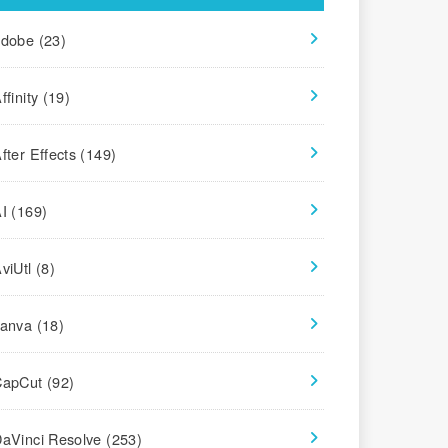
adobe
(23)
ffinity
(19)
fter Effects
(149)
AI
(169)
viUtl
(8)
canva
(18)
CapCut
(92)
aVinci Resolve
(253)