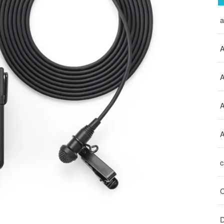
A
A
A
D