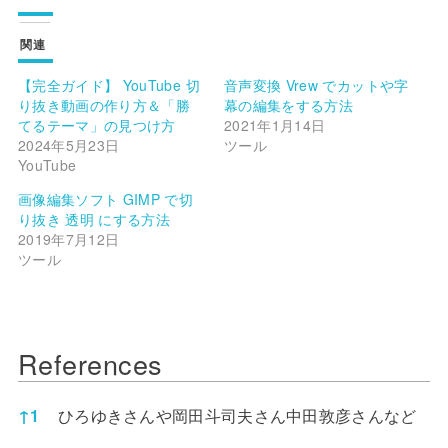
関連
【完全ガイド】 YouTube 切
音声変換 Vrew でカットや字
り抜き動画の作り方＆「勝
幕の編集をする方法
てるテーマ」の見つけ方
2021年1月14日
2024年5月23日
ツール
YouTube
画像編集ソフト GIMP で切
り抜き 透明 にする方法
2019年7月12日
ツール
References
References
ひろゆきさんや岡田斗司夫さん中田敦彦さんなど
↑
1