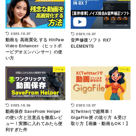
2025.10.07
2025.10.07
動画を 高画質化 する HitPaw
音声修復ソフト RX7
Video Enhancer （ヒットポ
ELEMENTS
ービデオエンハンサー）の使
い方
ツール
ツール
2025.10.06
2025.10.07
動画保存 SaveFrom Helper
X(Twitter)で超簡単！
の使い方と注意点を徹底レビ
GigaFile便 の送り方 ＆受け
ュー！実際に入れてみたら便
取り方【画像・動画もOK！】
利すぎた件