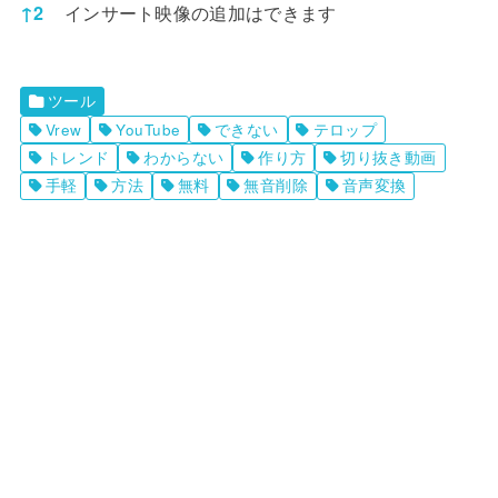
インサート映像の追加はできます
↑
2
ツール
Vrew
YouTube
できない
テロップ
トレンド
わからない
作り方
切り抜き動画
手軽
方法
無料
無音削除
音声変換