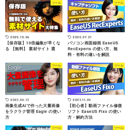
ツール
ツール
2025.10.06
2025.07.21
【保存版】10倍編集が早くな
パソコン画面録画 EaseUS
る 【無料】 素材サイト 選
RecExperts の使い方、無
料・有料の違いを解説
ツール
ツール
2023.06.13
2023.11.04
画像生成AIで作った大量画像
【初心者】動画ファイル修復
をラクラク管理 Eagle の使い
ソフト EaseUS Fixo の使い
方
方・解約方法
ツール
ツール