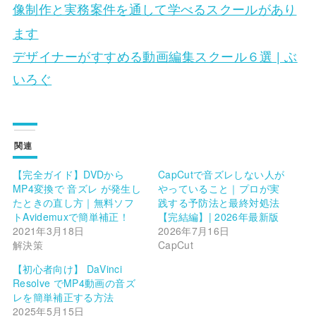
像制作と実務案件を通して学べるスクールがあり
ます
デザイナーがすすめる動画編集スクール６選 | ぶ
いろぐ
関連
【完全ガイド】DVDから
CapCutで音ズレしない人が
MP4変換で 音ズレ が発生し
やっていること｜プロが実
たときの直し方｜無料ソフ
践する予防法と最終対処法
トAvidemuxで簡単補正！
【完結編】| 2026年最新版
2021年3月18日
2026年7月16日
解決策
CapCut
【初心者向け】 DaVinci
Resolve でMP4動画の音ズ
レを簡単補正する方法
2025年5月15日