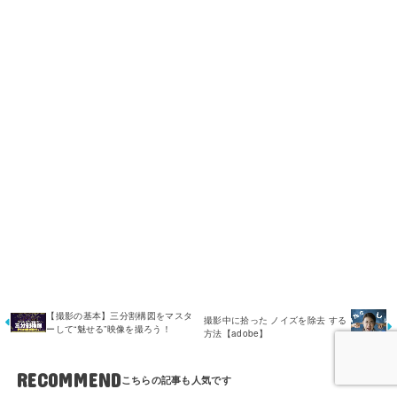
【撮影の基本】三分割構図をマスタ
撮影中に拾った ノイズを除去 する
ーして“魅せる”映像を撮ろう！
方法【adobe】
RECOMMEND