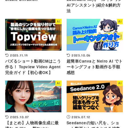
AIアシスタント)紹介&解約方
法
AI
AI
2025.11.19
2025.10.06
バズるショート動画CMはこう
超簡単Canvaと Neiro AI でト
作る！ Topview Video Agent
ーキングフォト動画作る手順
完全ガイド【初心者OK】
感想
AI
AI
2025.10.07
2026.07.12
【まとめ】人物画像生成に最
Seedanceの短い尺を、ショ