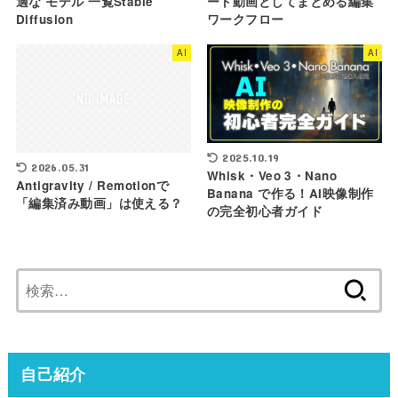
適な モデル 一覧Stable
ート動画としてまとめる編集
Diffusion
ワークフロー
AI
AI
2025.10.19
2026.05.31
Whisk・Veo 3・Nano
Antigravity / Remotionで
Banana で作る！AI映像制作
「編集済み動画」は使える？
の完全初心者ガイド
検
索:
自己紹介