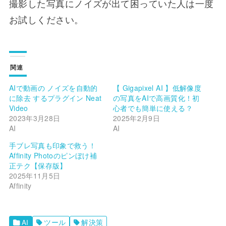
撮影した写真にノイズが出て困っていた人は一度
お試しください。
関連
AIで動画の ノイズを自動的
【 Gigapixel AI 】低解像度
に除去 するプラグイン Neat
の写真をAIで高画質化！初
Video
心者でも簡単に使える？
2023年3月28日
2025年2月9日
AI
AI
手ブレ写真も印象で救う！
Affinity Photoのピンぼけ補
正テク【保存版】
2025年11月5日
Affinity
AI
ツール
解決策