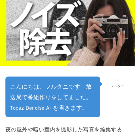
こんにちは、フルタニです。放
フルタニ
送局で番組作りをしてました。
を書きます。
Topaz Denoise AI
夜の屋外や暗い室内を撮影した写真を編集する