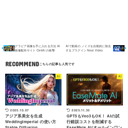
グラビア画像を手に入れる方法 AI
AIで動画の ノイズを自動的に除去
画像配布サイト CivitAi の衝撃
するプラグイン Neat Video
RECOMMEND
AI
AI
2025.10.07
2025.11.30
アジア系美女を生成
GPT5もVeo3もOK！ AIの試
WeddingImperial の使い方
行錯誤コストを削減する
Stable Diffusion
EaseMate AI(オールインワン