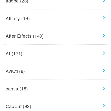
adobe
(23)
Affinity
(19)
After Effects
(149)
AI
(171)
AviUtl
(8)
canva
(18)
CapCut
(92)