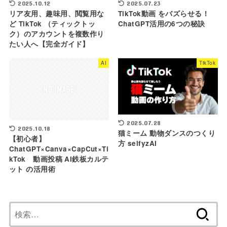
2025.10.12
2025.07.23
リア友用、趣味用、閲覧用な
TikTok動画 をバズらせる！
ど TikTok （ティックトッ
ChatGPT活用の6つの秘訣
ク）のアカウントを複数作り
たい人へ【完全ガイド】
AI
TikTok
2025.07.28
2025.10.18
猫ミーム 動物ダンスのつくり
【初心者】
方 selfyzAI
ChatGPT×Canva×CapCut×Ti
kTok 動画投稿 AI鉄板カルテ
ット の活用術
検
索: