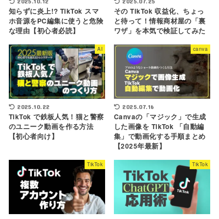
2025.10.12
2025.07.25
知らずに炎上!? TikTok スマ
その TikTok 収益化、ちょっ
ホ音源をPC編集に使うと危険
と待って！情報商材屋の「裏
な理由【初心者必読】
ワザ」を本気で検証してみた
AI
canva
2025.10.22
2025.07.16
TikTok で鉄板人気！猫と警察
Canvaの「マジック」で生成
のユニーク動画を作る方法
した画像を TikTok 「自動編
【初心者向け】
集」で動画化する手順まとめ
【2025年最新】
TikTok
TikTok