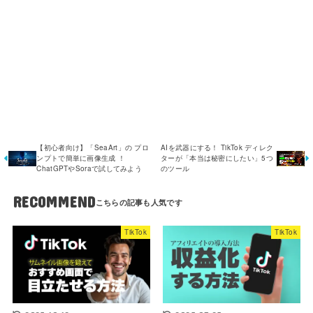
【初心者向け】「SeaArt」の プロ
AIを武器にする！ TikTok ディレク
ンプトで簡単に画像生成 ！
ターが「本当は秘密にしたい」5つ
ChatGPTやSoraで試してみよう
のツール
RECOMMEND
TikTok
TikTok