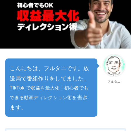
こんにちは、フルタニです。放
送局で番組作りをしてました。
フルタニ
TikTok で収益を最大化！初心者でも
書き
できる動画ディレクション術を
ます。