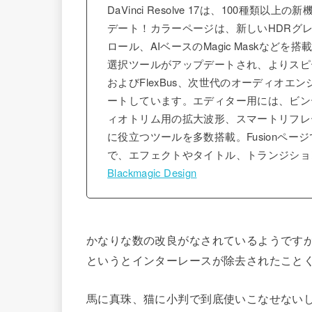
DaVinci Resolve 17は、100種
デート！カラーページは、新しいHDRグ
ロール、AIベースのMagic Maskなどを搭
選択ツールがアップデートされ、よりスピーディな作
およびFlexBus、次世代のオーディオエ
ートしています。エディター用には、ビン
ィオトリム用の拡大波形、スマートリフレ
に役立つツールを多数搭載。Fusionペ
で、エフェクトやタイトル、トランジショ
Blackmagic Design
かなりな数の改良がなされているようです
というとインターレースが除去されたこと
馬に真珠、猫に小判で到底使いこなせない