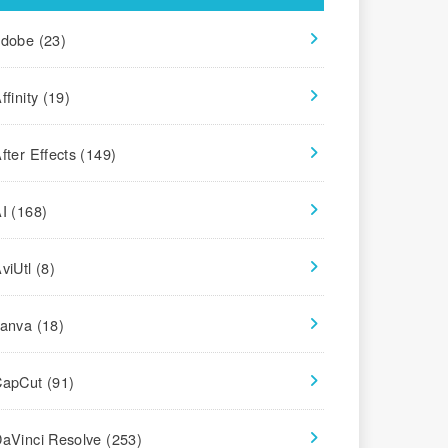
adobe
(23)
ffinity
(19)
fter Effects
(149)
AI
(168)
viUtl
(8)
canva
(18)
CapCut
(91)
aVinci Resolve
(253)