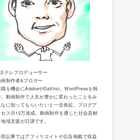
元Eテレプロデューサー
動画制作者&ブロガー
職を機会にAdobeやDaVinci、WordPressを独
学。動画制作で人生が豊かに変わったことをみ
んなに知ってもらいたいと一念発起。ブログア
クセス月10万達成。動画制作を通じた社会貢献
と地域支援が日課です。
一部記事ではアフィリエイトや広告掲載で収益