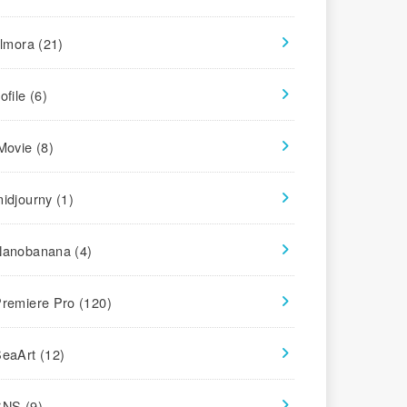
ilmora
(21)
ofile
(6)
iMovie
(8)
midjourny
(1)
Nanobanana
(4)
Premiere Pro
(120)
SeaArt
(12)
SNS
(9)