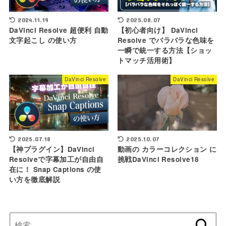
2024.11.19
2025.08.07
DaVinci Resolve 超便利 自動
【初心者向け】 DaVinci
文字起こし の使い方
Resolve でバラバラな色味を
一瞬で統一する方法【ショッ
トマッチ活用術】
DaVinci Resolve
DaVinci Resolve
2025.10.07
2025.07.18
動画の カラーコレクション に
【神プラグイン】DaVinci
挑戦DaVinci Resolve18
Resolveで字幕加工が自由自
在に！ Snap Captions の使
い方を徹底解説
検