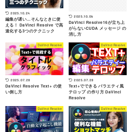
2025.10.24
2025.10.06
編集が遅い…そんなときに使
DaVinci Resolve16が立ち上
える！ DaVinci Resolve で高
がらないCUDA メッセージ の
速化する3つのテクニック
消し方
DaVinci Resolve
DaVinci Resolve
2025.07.28
2025.07.28
DaVinci Resolve Text+ の使
Text+でできる バラエティ風
い倒し方
テロップ の作り方 DaVinci
Resolve
DaVinci Resolve
DaVinci Resolve