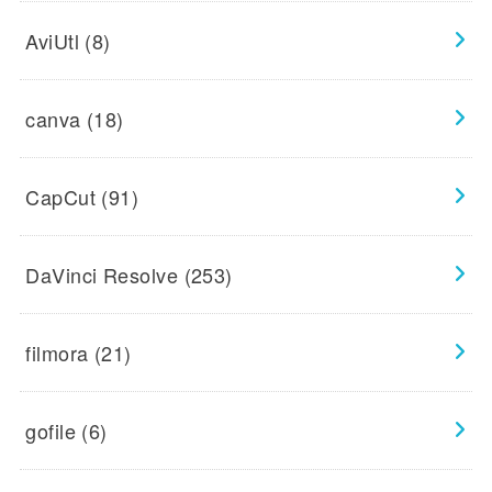
AviUtl
(8)
canva
(18)
CapCut
(91)
DaVinci Resolve
(253)
filmora
(21)
gofile
(6)