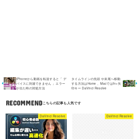
iPhoneから動画を転送すると「 デ
タイムラインの先頭 や末尾へ移動
バイスに到達できません 」エラー
する方法はHome 、Macではfn+矢
が出た時の対処方法
印キー DaVinci Resolve
RECOMMEND
DaVinci Resolve
DaVinci Resolve