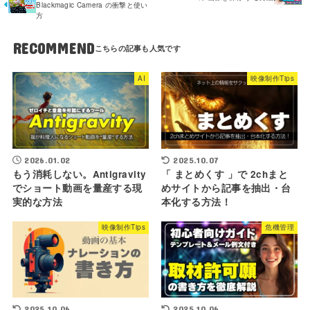
Blackmagic Camera の衝撃と使い
方
RECOMMEND
AI
映像制作Tips
2026.01.02
2025.10.07
もう消耗しない。Antigravity
「 まとめくす 」で 2chまと
でショート動画を量産する現
めサイトから記事を抽出・台
実的な方法
本化する方法！
映像制作Tips
危機管理
2025.10.06
2025.10.06