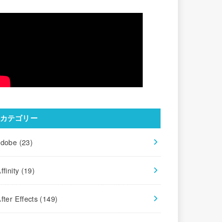
カテゴリー
adobe
(23)
ffinity
(19)
fter Effects
(149)