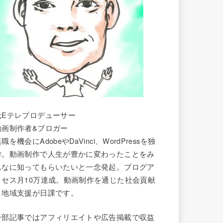
元Eテレプロデューサー
動画制作者&ブロガー
職を機会にAdobeやDaVinci、WordPressを独
学。動画制作で人生が豊かに変わったことをみ
んなに知ってもらいたいと一念発起。ブログア
クセス月10万達成。動画制作を通じた社会貢献
と地域支援が日課です。
一部記事ではアフィリエイトや広告掲載で収益