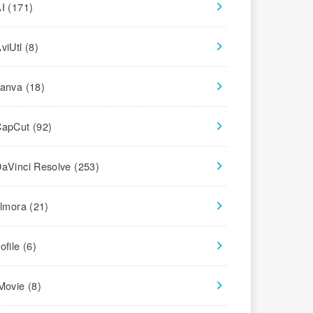
AI
(171)
viUtl
(8)
canva
(18)
CapCut
(92)
aVinci Resolve
(253)
ilmora
(21)
ofile
(6)
iMovie
(8)