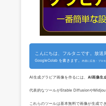
こんにちは、フルタニです。放送
GoogleColab を書きます。
内容に広告・プロ
AI生成グラビア画像を作るには、
AI画像生
代表的なツールがStable DiffusionやMidjo
これらのツールは基本無料で画像が生成で