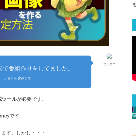
フルタニ
局で番組作りをしてました。
モーションを含みます
成ツール
が必要です。
urneyです。
きます。しかし・・・