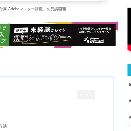
ス付属 Adobeマスター講座」の受講画面
CLOSE
A
A
の方法