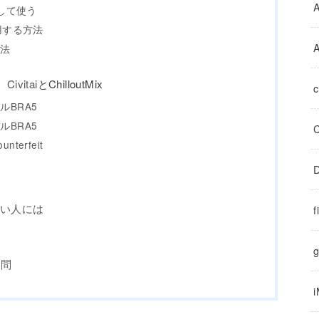
ドして使う
用する方法
A
方法
Civitai
とChilloutMix
BRA5
BRA5
erfeit
D
たい人には
f
g
質問