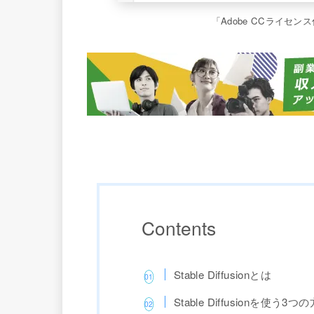
「Adobe CCライセン
Contents
Stable Diffusionとは
Stable Diffusionを使う3つ