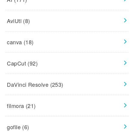
AviUtl
(8)
canva
(18)
CapCut
(92)
DaVinci Resolve
(253)
filmora
(21)
gofile
(6)