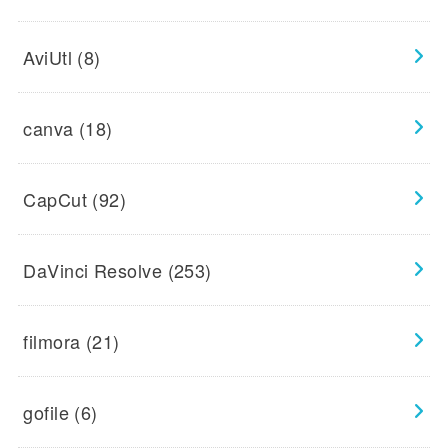
AviUtl
(8)
canva
(18)
CapCut
(92)
DaVinci Resolve
(253)
filmora
(21)
gofile
(6)